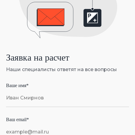
INFO@PACK-PLUS.RU
ПРЕЗЕНТАЦИЯ
Заявка на расчет
Наши специалисты ответят на все
вопросы
Представительство в Грузии
Ваше имя*
Грузия, Тбилиси, Проспект Ильи
Чавчавадзе, 37м
Пн-Пт. 9:30 до 17:30
Ваш email*